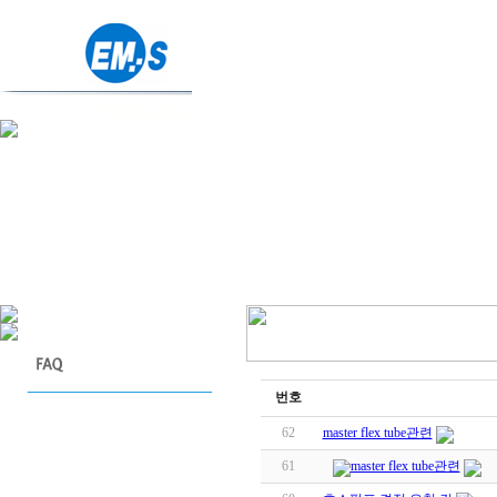
번호
62
master flex tube관련
61
master flex tube관련